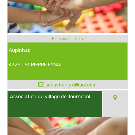
Aupinhac
43260 St PIERRE EYNAC
sebastienprd@aol.com
Association du village de Tournecol