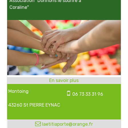
Association "Donnons le sourire à
Coraline"
Montoing
06 73 33 31 96
43260 St PIERRE EYNAC
laetitiaporte@orange.fr