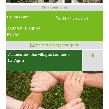
La Paravent
04 71 03 67 54
43260 St PIERREE
EYNAC
berard.odile@orange.fr
Association des villages Lachamp -
La Vigne