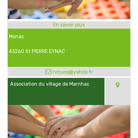
Monac
43260 St PIERRE EYNAC
rvcuoq@yahoo.fr
Association du village de Marnhac