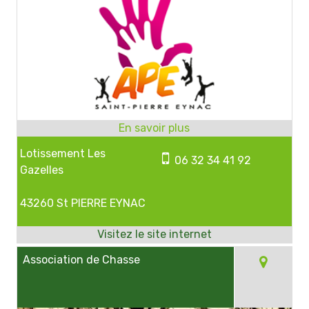
Lotissement Les
06 32 34 41 92
Gazelles
43260 St PIERRE EYNAC
Association de Chasse