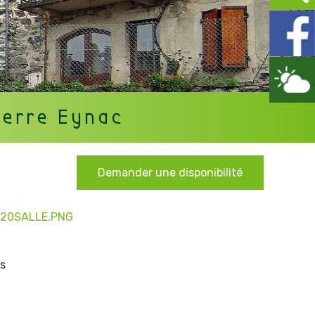
ierre Eynac
Demander une disponibilité
%20SALLE.PNG
s